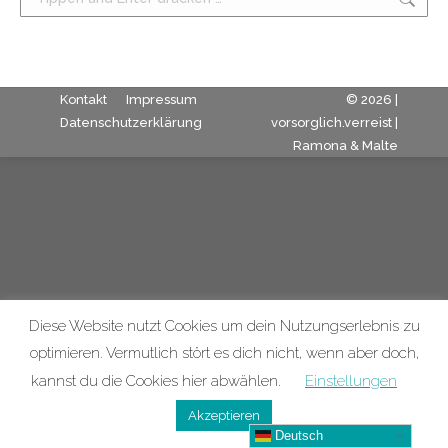
Kontakt
Impressum
© 2026 |
Datenschutzerklärung
vorsorglich.verreist |
Ramona & Malte
Diese Website nutzt Cookies um dein Nutzungserlebnis zu
optimieren. Vermutlich stört es dich nicht, wenn aber doch,
kannst du die Cookies hier abwählen.
Einstellungen
Akzeptieren
Deutsch