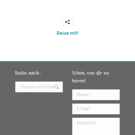
Reise mit!
Reise nach…
Schön, von dir zu
hören!
Name *
E-Mail *
Nachricht *