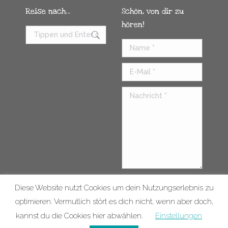
Reise nach…
Schön, von dir zu
hören!
Name *
E-Mail *
Nachricht *
Diese Website nutzt Cookies um dein Nutzungserlebnis zu
Senden
optimieren. Vermutlich stört es dich nicht, wenn aber doch,
kannst du die Cookies hier abwählen.
Einstellungen
Kontakt
Impressum
© 2026 |