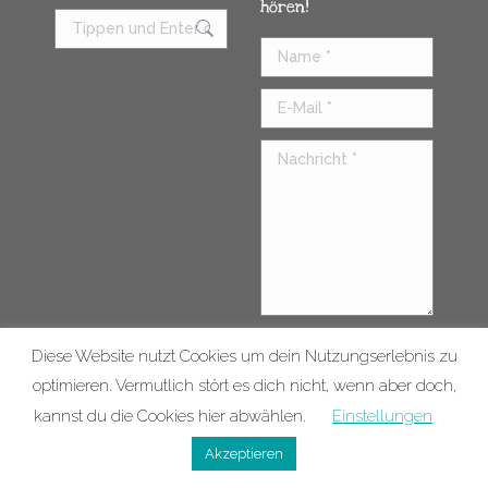
hören!
Name *
E-Mail *
Nachricht *
Diese Website nutzt Cookies um dein Nutzungserlebnis zu
Senden
optimieren. Vermutlich stört es dich nicht, wenn aber doch,
kannst du die Cookies hier abwählen.
Einstellungen
Kontakt
Impressum
© 2026 |
Datenschutzerklärung
vorsorglich.verreist |
Akzeptieren
Ramona & Malte