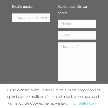
Reise nach…
Schön, von dir zu
hören!
Name *
E-Mail *
Nachricht *
Diese Website nutzt Cookies um dein Nutzungserlebnis zu
Senden
optimieren. Vermutlich stört es dich nicht, wenn aber doch,
kannst du die Cookies hier abwählen.
Einstellungen
Kontakt
Impressum
© 2026 |