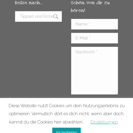
Reise nach…
Schön, von dir zu
hören!
Search:
Name *
E-Mail *
Nachricht *
Diese Website nutzt Cookies um dein Nutzungserlebnis zu
Senden
optimieren. Vermutlich stört es dich nicht, wenn aber doch,
kannst du die Cookies hier abwählen.
Einstellungen
Kontakt
Impressum
© 2026 |
Datenschutzerklärung
vorsorglich.verreist |
Akzeptieren