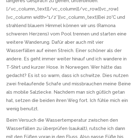
längeres Gespräch zu gehen, unterbinden.
[/vc_column_text][/vc_column][/vc_row][vc_row]
[vc_column width=“1/2″][vc_column_text]Bei 20°C und
strahlend blauem Himmel können wir uns (Ramona
schweren Herzens) vom Pool trennen und starten eine
weitere Wanderung. Dafür aber auch mit vier
Wasserfällen auf einen Streich. Einer schöner als der
andere. Es geht immer weiter hinauf und ich wandere in
T-Shirt und kurzer Hose. In Norwegen. Wer hätte das
gedacht? Es ist so warm, dass ich schwitze. Dies nutzen
zwei freilaufende Schafe und missbrauchen meine Beine
als mobile Salzlecke. Nachdem man sich gütlich getan
hat, setzen die beiden ihren Weg fort. Ich fühle mich ein
wenig benutzt.
Beim Versuch die Wassertemperatur zwischen den
Wasserfällen zu überprüfen (saukalt), rutsche ich dann
mit den Füßen voran in den Fluss. Also nasse Füße bis