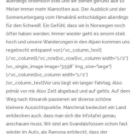
allerdings ordentlich steil und wir ziehen gefühlt alle 10
Meter immer mehr Klamotten aus. Der Ausblick und der
Sonnenuntergang vom Himakånå entschädigen allerdings
für den Schweiß. Ein Gefühl, dass wir in Norwegen noch
öfter haben werden. Immer wieder geht es enorm steil
hoch und unsere Wanderungen in den Alpen kommen uns
regelrecht entspannt vor.[/vc_column_text]
[/vc_column][/vc_row][vc_row][vc_column width=“1/2″]
[vc_single_image image=“5598″ img_size=“large“]
[/vc_column][vc_column width=“1/2″]
[vc_column_text]Vor uns liegt ein langer Fahrtag. Also
primär vor mir. Also Zelt abgebaut und auf gehts. Auf dem
Weg nach Kinsarvik passieren wir diverse schöne
kleinere Aussichtspunkte. Manchmal bedeutet ein Land
entdecken auch, dass man sich die Infotafel genau
anschauen muss. Wir sind am Svandalsfossen schon fast
wieder im Auto, als Ramona entdeckt, dass der