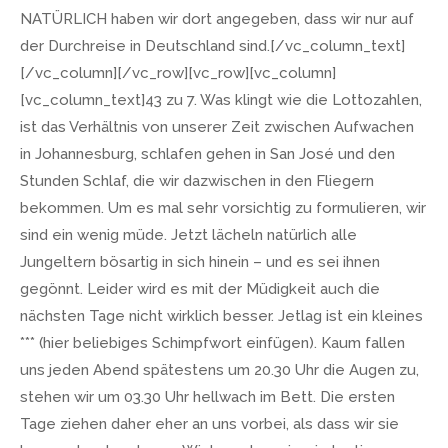
NATÜRLICH haben wir dort angegeben, dass wir nur auf
der Durchreise in Deutschland sind.[/vc_column_text]
[/vc_column][/vc_row][vc_row][vc_column]
[vc_column_text]43 zu 7. Was klingt wie die Lottozahlen,
ist das Verhältnis von unserer Zeit zwischen Aufwachen
in Johannesburg, schlafen gehen in San José und den
Stunden Schlaf, die wir dazwischen in den Fliegern
bekommen. Um es mal sehr vorsichtig zu formulieren, wir
sind ein wenig müde. Jetzt lächeln natürlich alle
Jungeltern bösartig in sich hinein – und es sei ihnen
gegönnt. Leider wird es mit der Müdigkeit auch die
nächsten Tage nicht wirklich besser. Jetlag ist ein kleines
*** (hier beliebiges Schimpfwort einfügen). Kaum fallen
uns jeden Abend spätestens um 20.30 Uhr die Augen zu,
stehen wir um 03.30 Uhr hellwach im Bett. Die ersten
Tage ziehen daher eher an uns vorbei, als dass wir sie