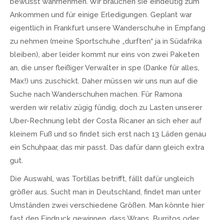
bewusst wahrnehmen. Wir brauchen sie eindeutig zum
Ankommen und für einige Erledigungen. Geplant war
eigentlich in Frankfurt unsere Wanderschuhe in Empfang
zu nehmen (meine Sportschuhe „durften“ ja in Südafrika
bleiben), aber leider kommt nur eins von zwei Paketen
an, die unser fleißiger Verwalter in spe (Danke für alles,
Max!) uns zuschickt. Daher müssen wir uns nun auf die
Suche nach Wanderschuhen machen. Für Ramona
werden wir relativ zügig fündig, doch zu Lasten unserer
Uber-Rechnung lebt der Costa Ricaner an sich eher auf
kleinem Fuß und so findet sich erst nach 13 Läden genau
ein Schuhpaar, das mir passt. Das dafür dann gleich extra
gut.
Die Auswahl, was Tortillas betrifft, fällt dafür ungleich
größer aus. Sucht man in Deutschland, findet man unter
Umständen zwei verschiedene Größen. Man könnte hier
fast den Eindruck gewinnen, dass Wraps, Burritos oder