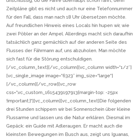
unschlüssig, ob die Fähre überhaupt schon fährt, denn
Zeitpläne gibt es nicht und auch nur eine Telefonnummer
für den Fall, dass man nach 18 Uhr übersetzen möchte.
Auf freundlichen Hinweis eines Locals hin hupen wir, wie
zwei Pöbler an der Ampel. Allerdings macht sich daraufhin
tatsächlich ganz gemächlich auf der anderen Seite des
Flusses der Fährmann auf, uns abzuholen. Man möchte
sich fast für die Störung entschuldigen.
[/vc_column_text][/vc_column][vc_column width=“1/2″]
[vc_single_image image=“6323″ img_size=“large“]
[/vc_column][/vc_row][vc_row
css=“.vc_custom_1615439197913{margin-top: -25px
!important;}“][vc_column][vc_column_text]Die folgenden
drei Stunden schippern wir bei Sonnenschein über kleine
Flussarme und lassen uns die Natur erklären. Diesmal im
Gepäck: ein Guide mit Adleraugen. Er macht auch die
kleinsten Bewegungen im Busch aus, zeigt uns Iguanas,