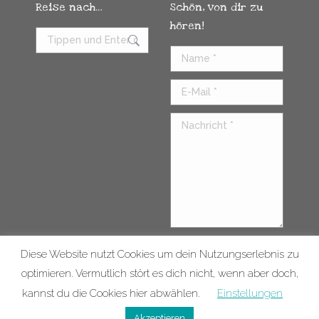
Reise nach…
Schön, von dir zu
hören!
Search:
Name *
E-Mail *
Nachricht *
Diese Website nutzt Cookies um dein Nutzungserlebnis zu
Senden
optimieren. Vermutlich stört es dich nicht, wenn aber doch,
kannst du die Cookies hier abwählen.
Einstellungen
Kontakt
Impressum
© 2026 |
Datenschutzerklärung
vorsorglich.verreist |
Akzeptieren