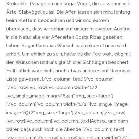
Krokodile, Papageien und sogar Vögel, die aussehen wie
Äste. Stabvögel quasi. Die Affen lassen sich minutenlang
beim Klettern beobachten und wir sind extrem
überrascht, dass wir schon auf unserem zweiten Ausflug
in die Natur alle vier Affenarten Costa Ricas gesehen
haben. Sogar Ramonas Wunsch nach einem Tucan wird
erhört. Um ehrlich zu sein, hatte es die Fee wohl eilig mit
den Wünschen und uns gleich drei Sichtungen beschert.
Hoffentlich wäre nicht noch etwas anderes auf Ramonas
Liste gewesen…[/vc_column_text][/vc_column]
[/vc_row][vc_row][vc_column width=“1/2″]
[vc_single_image image=“6324″ img_size=“large“]
[/vc_column][vc_column width=“1/2″][vc_single_image
image=“6312″ img_size=“large“][/vc_column][/vc_row]
[vc_row][vc_column][vc_column_text]Achso… und dann
wären da ja auch noch die Abende.[/vc_column_text]
[/vc_column][/vc_row][vc_row][vc_column width=“1/2″]