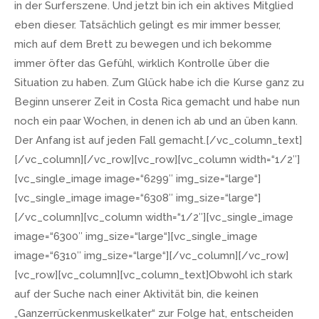
in der Surferszene. Und jetzt bin ich ein aktives Mitglied
eben dieser. Tatsächlich gelingt es mir immer besser,
mich auf dem Brett zu bewegen und ich bekomme
immer öfter das Gefühl, wirklich Kontrolle über die
Situation zu haben. Zum Glück habe ich die Kurse ganz zu
Beginn unserer Zeit in Costa Rica gemacht und habe nun
noch ein paar Wochen, in denen ich ab und an üben kann.
Der Anfang ist auf jeden Fall gemacht.[/vc_column_text]
[/vc_column][/vc_row][vc_row][vc_column width=“1/2″]
[vc_single_image image=“6299″ img_size=“large“]
[vc_single_image image=“6308″ img_size=“large“]
[/vc_column][vc_column width=“1/2″][vc_single_image
image=“6300″ img_size=“large“][vc_single_image
image=“6310″ img_size=“large“][/vc_column][/vc_row]
[vc_row][vc_column][vc_column_text]Obwohl ich stark
auf der Suche nach einer Aktivität bin, die keinen
„Ganzerrückenmuskelkater“ zur Folge hat, entscheiden