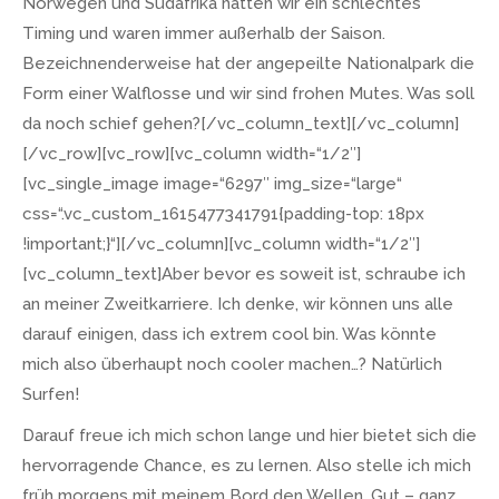
Norwegen und Südafrika hatten wir ein schlechtes
Timing und waren immer außerhalb der Saison.
Bezeichnenderweise hat der angepeilte Nationalpark die
Form einer Walflosse und wir sind frohen Mutes. Was soll
da noch schief gehen?[/vc_column_text][/vc_column]
[/vc_row][vc_row][vc_column width=“1/2″]
[vc_single_image image=“6297″ img_size=“large“
css=“.vc_custom_1615477341791{padding-top: 18px
!important;}“][/vc_column][vc_column width=“1/2″]
[vc_column_text]Aber bevor es soweit ist, schraube ich
an meiner Zweitkarriere. Ich denke, wir können uns alle
darauf einigen, dass ich extrem cool bin. Was könnte
mich also überhaupt noch cooler machen…? Natürlich
Surfen!
Darauf freue ich mich schon lange und hier bietet sich die
hervorragende Chance, es zu lernen. Also stelle ich mich
früh morgens mit meinem Bord den Wellen. Gut – ganz